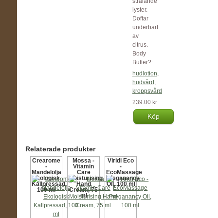
strålande
lyster.
Doftar
underbart
av
citrus.
Body
Butter?:
hudlotion
,
hudvård
,
kroppsvård
239.00 kr
Köp
Relaterade produkter
Crearome
Mossa -
Viridi Eco
-
Vitamin
-
Mandelolja
Care
EcoMassage
Ekologisk
Moisturising
Preganancy
Kallpressad,
Hand
Oil, 100 ml
100 ml
Cream, 75
ml