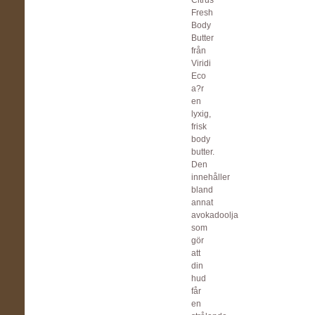
Citrus
Fresh
Body
Butter
från
Viridi
Eco
a?r
en
lyxig,
frisk
body
butter.
Den
innehåller
bland
annat
avokadoolja
som
gör
att
din
hud
får
en