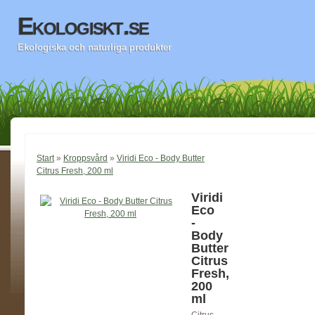
Ekologiskt.se
Ekologiska och naturliga produkter
Start
»
Kroppsvård
»
Viridi Eco - Body Butter
Citrus Fresh, 200 ml
Viridi
Eco
-
Body
Butter
Citrus
Fresh,
200
ml