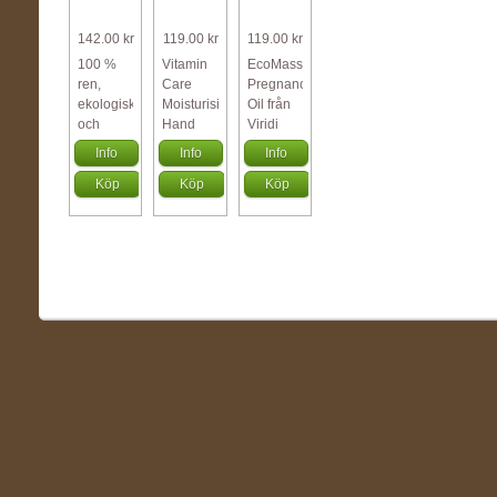
142.00 kr
119.00 kr
119.00 kr
100 %
Vitamin
EcoMassage
ren,
Care
Pregnancy
ekologisk
Moisturising
Oil från
och
Hand
Viridi
kallpressad
Cream
Eco är
Info
Info
Info
mandelolja
från
en
Köp
Köp
Köp
från
MOSSA
massageolja
Crearome.
är en
som
Mandelolja
djupt
speciellt
...
fuktgivande
...
h...