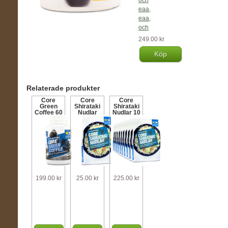
och
eaa
,
eaa
,
och
249.00 kr
Köp
Relaterade produkter
Core
Core
Core
Green
Shirataki
Shirataki
Coffee 60
Nudlar
Nudlar 10
kaps
200 g
st
199.00 kr
25.00 kr
225.00 kr