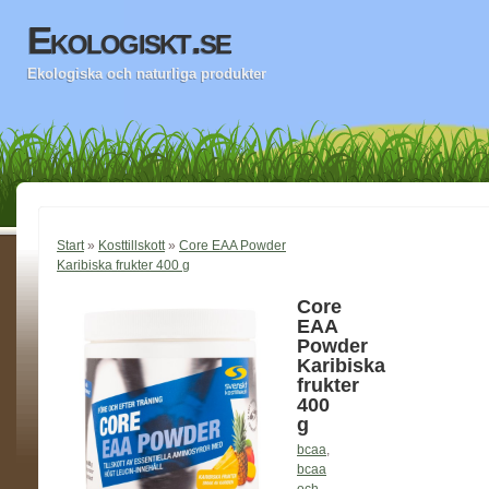
Ekologiskt.se
Ekologiska och naturliga produkter
Start
»
Kosttillskott
»
Core EAA Powder
Karibiska frukter 400 g
Core
EAA
Powder
Karibiska
frukter
400
g
bcaa
,
bcaa