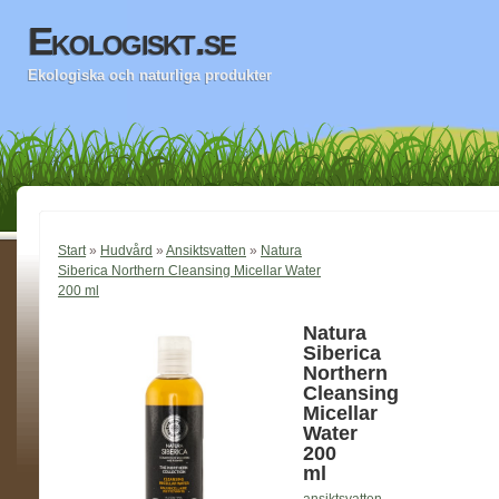
Ekologiskt.se
Ekologiska och naturliga produkter
Start
»
Hudvård
»
Ansiktsvatten
»
Natura
Siberica Northern Cleansing Micellar Water
200 ml
Natura
Siberica
Northern
Cleansing
Micellar
Water
200
ml