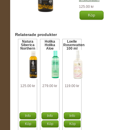
ansiktsvatten
125.00 kr
Köp
Relaterade produkter
Natura
Holika
Loelle
Siberica
Holika
Rosenvatten
Northern
Aloe
100 ml
Cleansing
Soothing
Micellar
Essence
Water 200
98% Toner
ml
200 ml
125.00 kr
279.00 kr
119.00 kr
Info
Info
Info
Köp
Köp
Köp