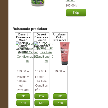
balsam
105.00 kr
Köp
Relaterade produkter
Desert
Desert
Urtekram
Essence -
Essence -
Color
Green
Lemon
Preserve
Apple &
Tea Tree
Conditioner
Ginger
Conditioner,
Organic
Conditioner,
237 ml
180 ml
237 ml
Soft Wild
Rose
139.00 kr
139.00 kr
79.00 kr
Volymgivande
Lemon
balsam
Tea Tree
med
Conditioner
Provitamin
från
B5,
Desert
Info
Info
Info
ekologiska
Essence
Köp
Köp
Köp
gröna
är ett
äpplen
renande