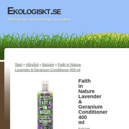
Ekologiskt.se
Ekologiska och naturliga produkter
Start
»
Hårvård
»
Balsam
»
Faith in Nature
Lavender & Geranium Conditioner 400 ml
Faith
in
Nature
Lavender
&
Geranium
Conditioner
400
ml