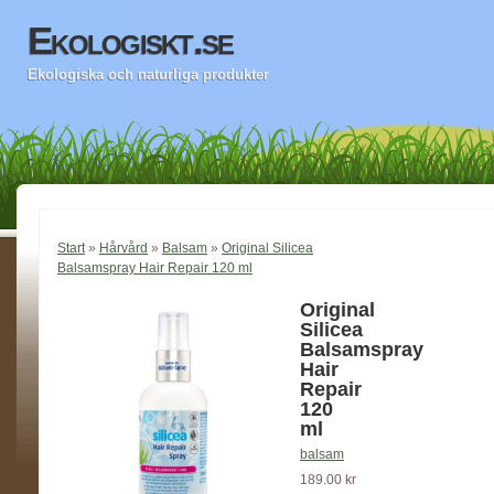
Ekologiskt.se
Ekologiska och naturliga produkter
Start
»
Hårvård
»
Balsam
»
Original Silicea
Balsamspray Hair Repair 120 ml
Original
Silicea
Balsamspray
Hair
Repair
120
ml
balsam
189.00 kr