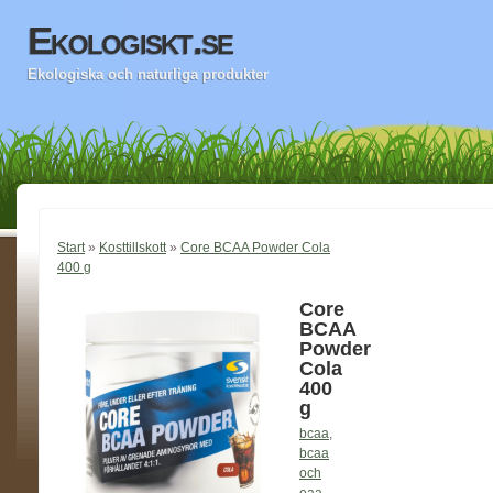
Ekologiskt.se
Ekologiska och naturliga produkter
Start
»
Kosttillskott
»
Core BCAA Powder Cola
400 g
Core
BCAA
Powder
Cola
400
g
bcaa
,
bcaa
och