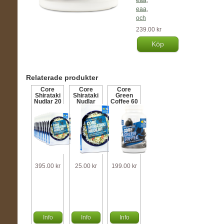
eaa
,
eaa
,
och
239.00 kr
Köp
Relaterade produkter
Core
Core
Core
Shirataki
Shirataki
Green
Nudlar 20
Nudlar
Coffee 60
st
200 g
kaps
395.00 kr
25.00 kr
199.00 kr
Info
Info
Info