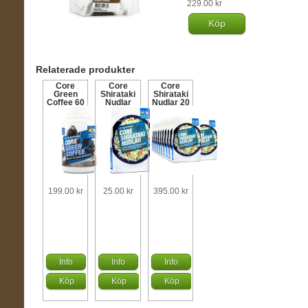
229.00 kr
Köp
Relaterade produkter
Core
Core
Core
Green
Shirataki
Shirataki
Coffee 60
Nudlar
Nudlar 20
kaps
200 g
st
199.00 kr
25.00 kr
395.00 kr
Info
Info
Info
Köp
Köp
Köp