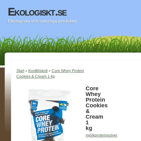
Ekologiskt.se
Ekologiska och naturliga produkter
Start
»
Kosttillskott
»
Core Whey Protein
Cookies & Cream 1 kg
Core
Whey
Protein
Cookies
&
Cream
1
kg
mjölkproteinpulver