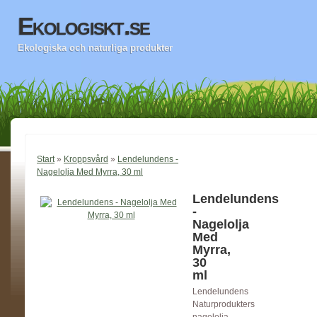
Ekologiskt.se
Ekologiska och naturliga produkter
Start
»
Kroppsvård
»
Lendelundens -
Nagelolja Med Myrra, 30 ml
Lendelundens
-
Nagelolja
Med
Myrra,
30
ml
Lendelundens
Naturprodukters