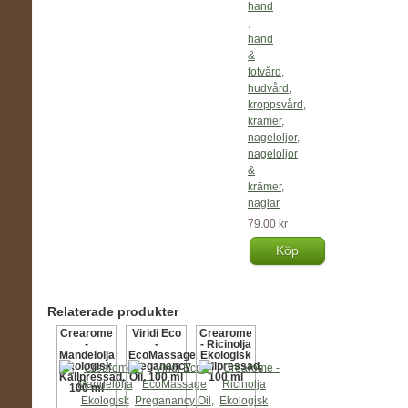
hand
,
hand
&
fotvård
,
hudvård
,
kroppsvård
,
krämer
,
nageloljor
,
nageloljor
&
krämer
,
naglar
79.00 kr
Köp
Relaterade produkter
Crearome
Viridi Eco
Crearome
-
-
- Ricinolja
Mandelolja
EcoMassage
Ekologisk
Ekologisk
Preganancy
kallpressad,
Kallpressad,
Oil, 100 ml
100 ml
100 ml