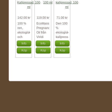
142.00 kr
119.00 kr
71.00 kr
100 %
EcoMassage
Den 100
ren,
Pregnancy
%
ekologisk
Oil från
ekologiska
och
Viridi
kallpressade
kallpressad
Eco är
ricinoljan
Info
Info
Info
mandelolja
en
sägs
Köp
Köp
Köp
från
massageolja
kunna
Crearome.
som
stimulera
Mandelolja
speciellt
hårväx...
...
...