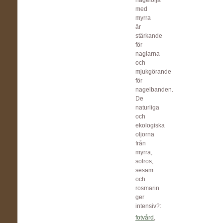
nagelolja
med
myrra
är
stärkande
för
naglarna
och
mjukgörande
för
nagelbanden.
De
naturliga
och
ekologiska
oljorna
från
myrra,
solros,
sesam
och
rosmarin
ger
intensiv?:
fotvård
,