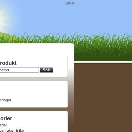
Log in
rodukt
ieringar
orier
edel
erfrukter & Bär