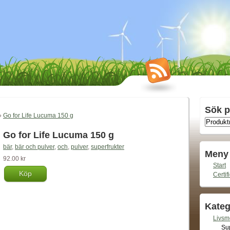
Sök p
»
Go for Life Lucuma 150 g
Go for Life Lucuma 150 g
bär
,
bär och pulver
,
och
,
pulver
,
superfrukter
Meny
92.00 kr
Start
Köp
Certif
Kateg
Livsm
Sup