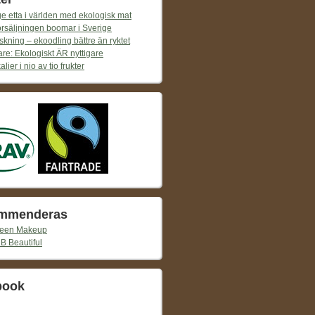
e etta i världen med ekologisk mat
örsäljningen boomar i Sverige
skning – ekoodling bättre än ryktet
re: Ekologiskt ÄR nyttigare
lier i nio av tio frukter
mmenderas
reen Makeup
 B Beautiful
book