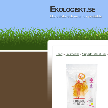
Ekologiskt.se
Ekologiska och naturliga produkter
Start
»
Livsmedel
»
Superfrukter & Bär