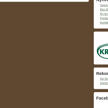
Sverig
Eko-f
Ny for
Forska
Kemika
Reko
Go G
Ingrid
Face