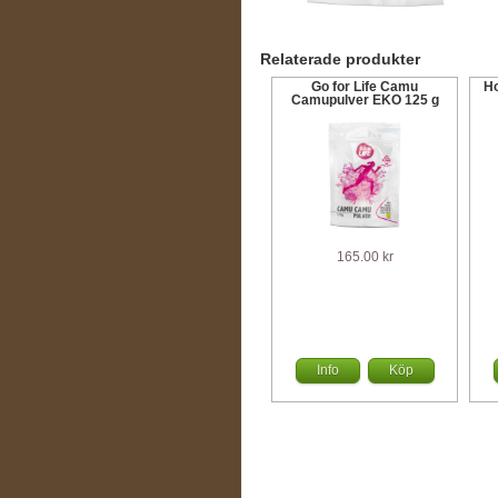
Relaterade produkter
Go for Life Camu
Ho
Camupulver EKO 125 g
165.00 kr
Info
Köp