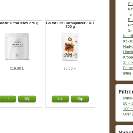
Ch
Kaf
Te
Ra
listic UltraDetox 270 g
Go for Life Carobpulver EKO
Pro
300 g
Sm
Kosttil
Köksu
Hudv
Hårvå
Kropp
Smin
Böcke
319.00 kr
75.00 kr
Intim
Filtre
Mindr
Info
Köp
Info
Köp
50 ~ 
100 ~
Över 
Nyhet