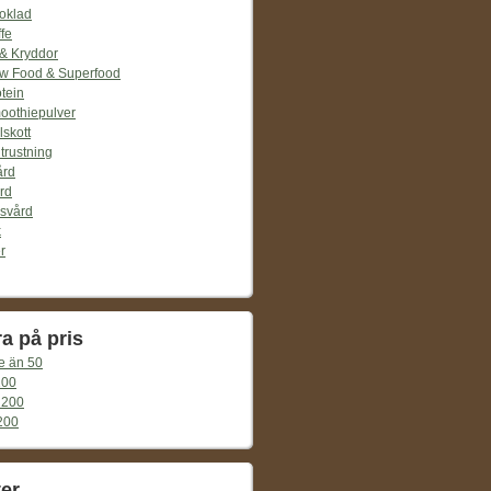
oklad
fe
 & Kryddor
w Food & Superfood
tein
oothiepulver
lskott
trustning
ård
rd
svård
k
r
ra på pris
e än 50
100
 200
200
er