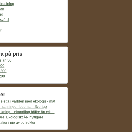
trustning
ård
rd
svård
k
r
ra på pris
e än 50
100
 200
200
er
e etta i världen med ekologisk mat
örsäljningen boomar i Sverige
skning – ekoodling bättre än ryktet
re: Ekologiskt ÄR nyttigare
lier i nio av tio frukter