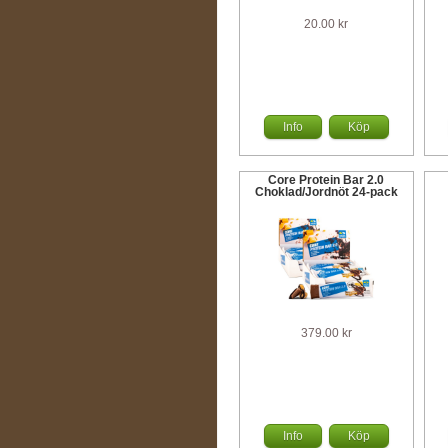
20.00 kr
Info
Köp
Core Protein Bar 2.0
Choklad/Jordnöt 24-pack
379.00 kr
Info
Köp