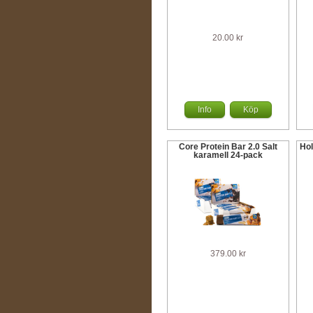
20.00 kr
Info
Köp
Core Protein Bar 2.0 Salt
Hol
karamell 24-pack
379.00 kr