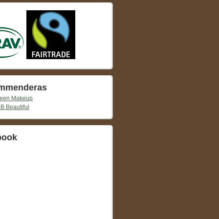
mmenderas
reen Makeup
 B Beautiful
book