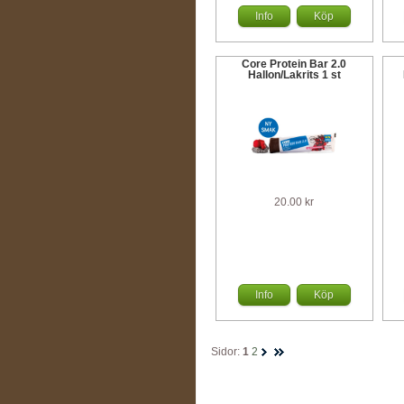
Info
Köp
Core Protein Bar 2.0
Hallon/Lakrits 1 st
20.00 kr
Info
Köp
Sidor:
1
2