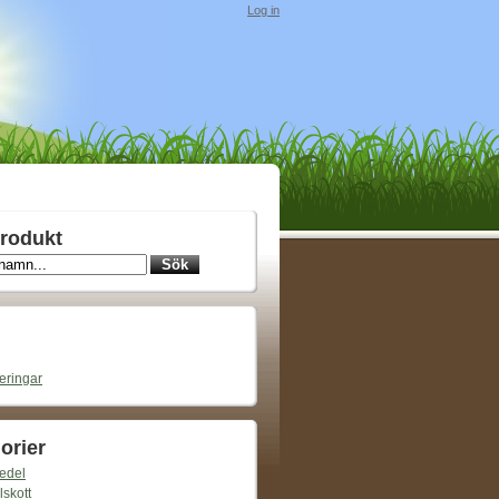
Log in
rodukt
ieringar
orier
edel
lskott