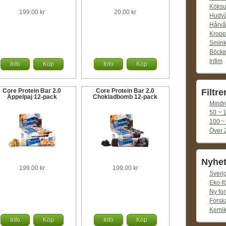
Köksu
199.00 kr
20.00 kr
Hudv
Hårvå
Kropp
Smin
Böcke
Intim
Info
Köp
Info
Köp
Filtre
Core Protein Bar 2.0
Core Protein Bar 2.0
Äppelpaj 12-pack
Chokladbomb 12-pack
Mindr
50 ~ 
100 ~
Över 
Nyhet
199.00 kr
199.00 kr
Sverig
Eko-f
Ny for
Forska
Kemika
Info
Köp
Info
Köp