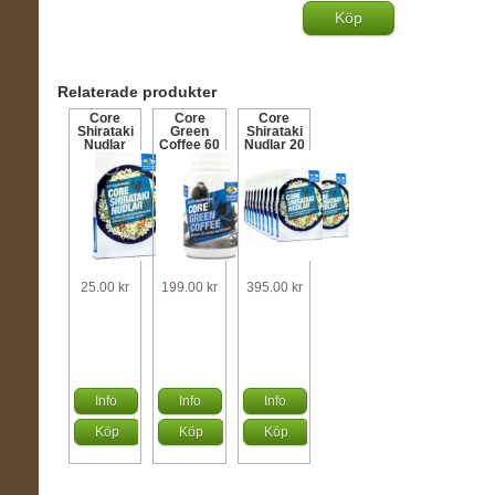
Köp
Relaterade produkter
Core
Core
Core
Shirataki
Green
Shirataki
Nudlar
Coffee 60
Nudlar 20
200 g
kaps
st
25.00 kr
199.00 kr
395.00 kr
Info
Info
Info
Köp
Köp
Köp