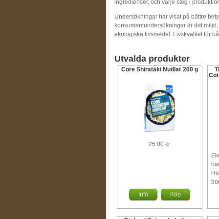
ingredienser, och varje steg i produkti
Undersökningar har visat på bättre bety
konsumentundersökningar är det miljö, h
ekologiska livsmedel. Livskvalitet för bå
Utvalda produkter
Core Shirataki Nudlar 200 g
T
Cot
25.00 kr
Ek
ba
Hu
bo
Info
Köp