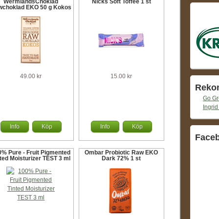
WermlandsChoklad
Nicks Soft Toffee 1 st
wchoklad EKO 50 g Kokos
49.00 kr
15.00 kr
Reko
Go G
Ingrid
Info
Köp
Info
Köp
Face
0% Pure - Fruit Pigmented
Ombar Probiotic Raw EKO
ted Moisturizer TEST 3 ml
Dark 72% 1 st