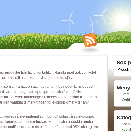
Sök p
ga produkter från lite olika butiker. Handla med gott samvete!
 till de olika butikerna, vi säljer inte de själva.
 mat som är framtagen utan bekämpningsmedel, konstgödsel
Meny
dsak vara framtaget på egen gård, de ska även få vistas
Start
striktivt. Även hanteringen i processen från skörd till process
Certif
ge är den vanligaste märkningen för ekologisk mat vid namn
x. kläder, så ska material som bomull odlas på ett ekologiskt
Kateg
urliga kemiska processer brukas. För att sälja produkter under
Livsm
 de certifieras, mat måste då innehålla minst 95% ekologiska
Kosttil