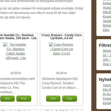
onen ska vara kontrollerade av ekologiska kontrollorgan.
Köksu
Hudv
g när det gäller smaken för ekologiskt odlade produkter. Enligt
Hårvå
älsa och djuromsorg som ofta är orsak till att man väljer
Kropp
de sig själv och djuren.
Smin
Böcke
Intim
he Humble Co - Bamboo
Crazy Rumors - Candy Corn
ton Swabs, 100-pack - Lila
Lip Balm, 4,4 ml
Filtre
Mindr
50 ~ 
100 ~
Över 
18.00 kr
49.00 kr
ologiska bomullstops med
Vårdande läppbalsam från
Nyhet
mbupinne från The
Crazy Rumors. Smaken
Sverig
mble Co. Fina
Candy Corn är en riktig h...
Eko-f
mullstops...
Ny for
Forska
Info
Köp
Info
Köp
Kemika