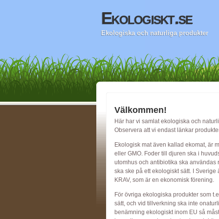
Ekologiskt.se
Ekologiska och naturliga produkter
Välkommen!
Här har vi samlat ekologiska och naturli
Observera att vi endast länkar produkterna
Ekologisk mat även kallad ekomat, är
eller GMO. Foder till djuren ska i huvu
utomhus och antibiotika ska användas re
ska ske på ett ekologiskt sätt. I Sveri
KRAV, som är en ekonomisk förening.
För övriga ekologiska produkter som t.e
sätt, och vid tillverkning ska inte onat
benämning ekologiskt inom EU så måste