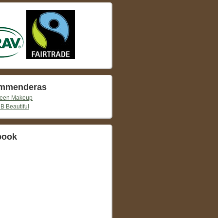
mmenderas
reen Makeup
 B Beautiful
book