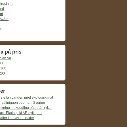
trustning
ård
rd
svård
k
r
ra på pris
e än 50
100
 200
200
er
e etta i världen med ekologisk mat
örsäljningen boomar i Sverige
skning – ekoodling bättre än ryktet
re: Ekologiskt ÄR nyttigare
lier i nio av tio frukter