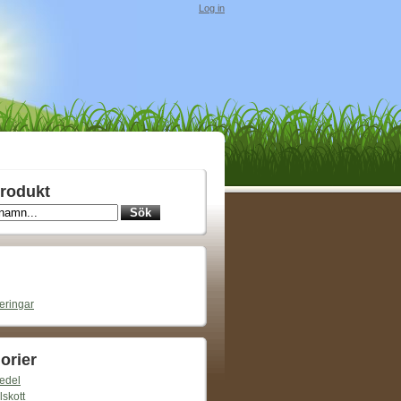
Log in
rodukt
ieringar
orier
edel
lskott