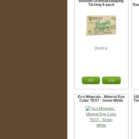
Biofood Grönsaksbuljong
Tärning 8-pack
Ra
29.00 kr
Info
Köp
Eco Minerals - Mineral Eye
10
Color TEST - Snow-White
Tin