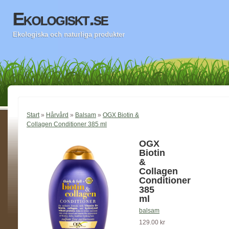
Ekologiskt.se
Ekologiska och naturliga produkter
Start
»
Hårvård
»
Balsam
»
OGX Biotin &
Collagen Conditioner 385 ml
OGX
Biotin
&
Collagen
Conditioner
385
ml
balsam
129.00 kr