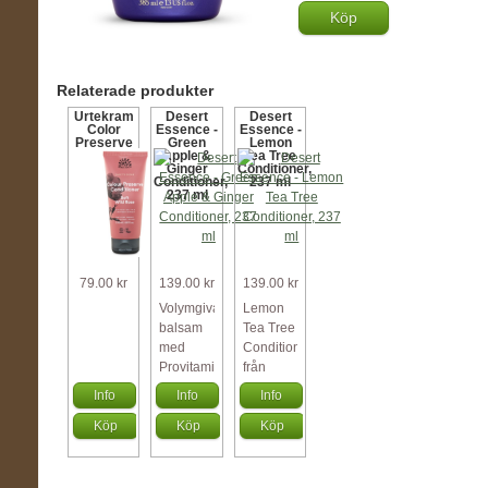
Köp
Relaterade produkter
Urtekram
Desert
Desert
Color
Essence -
Essence -
Preserve
Green
Lemon
Conditioner
Apple &
Tea Tree
Organic
Ginger
Conditioner,
180 ml
Conditioner,
237 ml
Soft Wild
237 ml
Rose
79.00 kr
139.00 kr
139.00 kr
Volymgivande
Lemon
balsam
Tea Tree
med
Conditioner
Provitamin
från
B5,
Desert
Info
Info
Info
ekologiska
Essence
Köp
Köp
Köp
gröna
är ett
äpplen
renande
och
hårbalsam
ekolog...
...